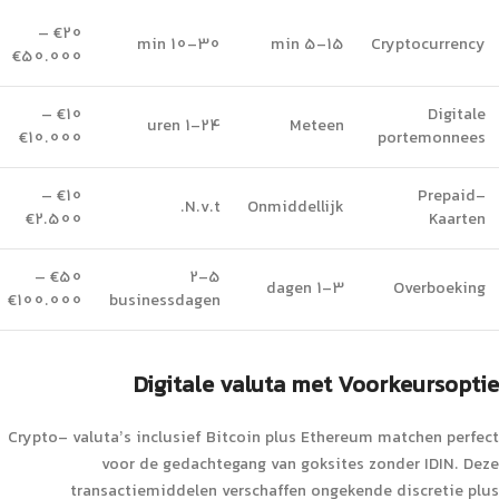
€20 –
10-30 min
5-15 min
Cryptocurrency
€50.000
€10 –
Digitale
1-24 uren
Meteen
€10.000
portemonnees
€10 –
Prepaid-
N.v.t.
Onmiddellijk
€2.500
Kaarten
€50 –
2-5
1-3 dagen
Overboeking
€100.000
businessdagen
Digitale valuta met Voorkeursoptie
Crypto- valuta’s inclusief Bitcoin plus Ethereum matchen perfect
voor de gedachtegang van goksites zonder IDIN. Deze
transactiemiddelen verschaffen ongekende discretie plus