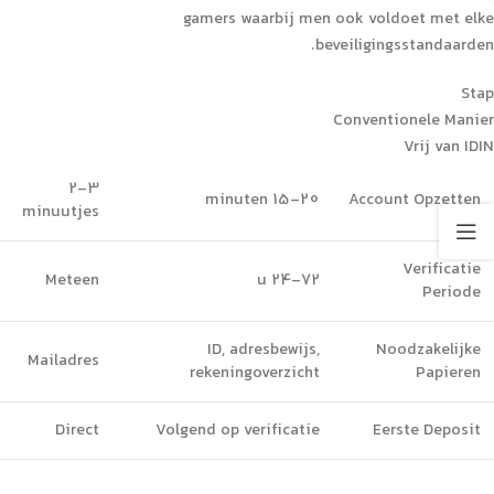
gamers waarbij men ook voldoet met elke
beveiligingsstandaarden.
Stap
Conventionele Manier
Vrij van IDIN
2-3
15-20 minuten
Account Opzetten
minuutjes
Verificatie
Meteen
24-72 u
Periode
ID, adresbewijs,
Noodzakelijke
Mailadres
rekeningoverzicht
Papieren
Direct
Volgend op verificatie
Eerste Deposit