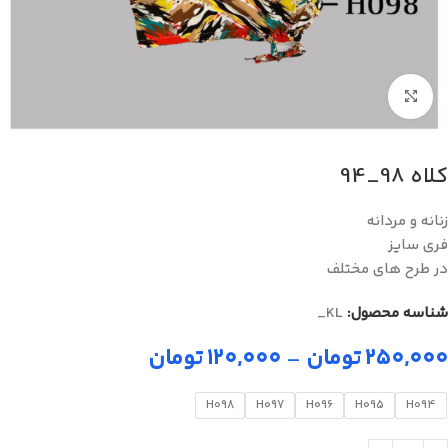
برای بزرگنمایی کلیک کنید
کلاه 98_94
زنانه و مردانه
فری سایز
در طرح های مختلف​
شناسه محصول:
KL_
۲۵۰,۰۰۰
تومان
–
۱۲۰,۰۰۰
تومان
H098
H097
H096
H095
H094